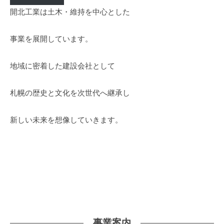
ッ
開北工業は土木・維持を中心とした
プ
ペ
事業を展開しています。
ー
地域に密着した建設会社として
ジ
札幌の歴史と文化を次世代へ継承し
12
月
9,
新しい未来を想像していきます。
2024
by
大
希
任
田
事業案内