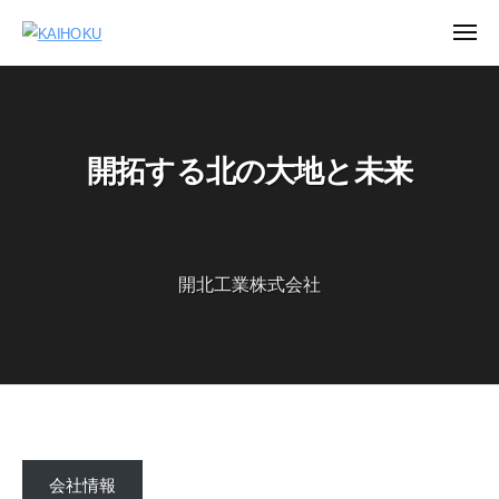
コ
メ
ン
ニ
K
ュ
テ
ー
A
ン
I
ツ
H
開拓する北の大地と未来
へ
O
ス
K
キ
U
ッ
開北工業株式会社
プ
ト
会社情報